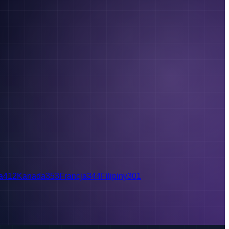
a
412
Kanada
353
Francja
344
Filipiny
301