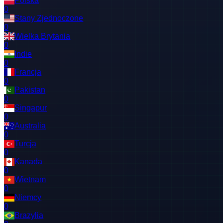
Polska
0
Stany Zjednoczone
0
Wielka Brytania
0
Indie
0
Francja
0
Pakistan
0
Singapur
0
Australia
0
Turcja
0
Kanada
0
Wietnam
0
Niemcy
0
Brazylia