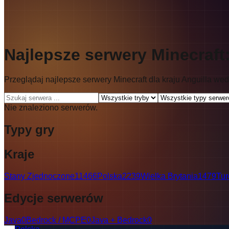
Najlepsze serwery Minecraft
Przeglądaj najlepsze serwery Minecraft dla kraju Anguilla wedł
Nie znaleziono serwerów.
Typy gry
Kraje
Stany Zjednoczone
11466
Polska
2239
Wielka Brytania
1479
Tur
Edycje serwerów
Java
0
Bedrock / MCPE
0
Java + Bedrock
0