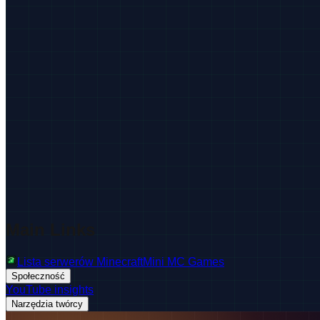
Main Links
Lista serwerów Minecraft
Mini MC Games
Społeczność
YouTube insights
Narzędzia twórcy