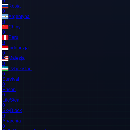
0
Rosja
0
Argentyna
0
Chiny
0
Peru
0
Indonezja
0
Malezja
0
Uzbekistan
0
Survival
0
Prison
0
LifeSteal
0
SkyBlock
0
Anarchia
0