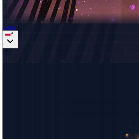
Login
PL