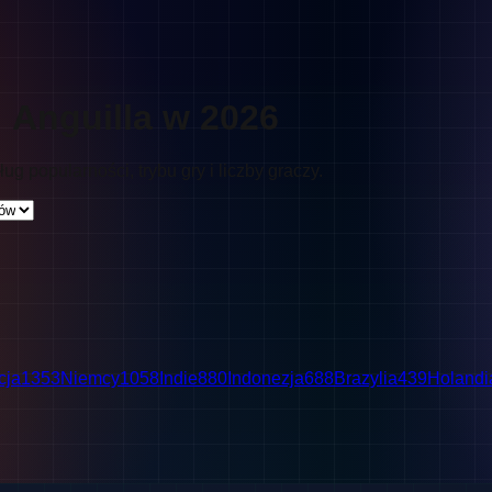
: Anguilla w 2026
ug popularności, trybu gry i liczby graczy.
cja
1353
Niemcy
1058
Indie
880
Indonezja
688
Brazylia
439
Holandi