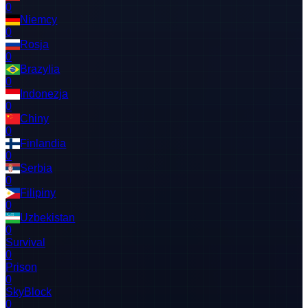
0
Niemcy
0
Rosja
0
Brazylia
0
Indonezja
0
Chiny
0
Finlandia
0
Serbia
0
Filipiny
0
Uzbekistan
0
Survival
0
Prison
0
SkyBlock
0