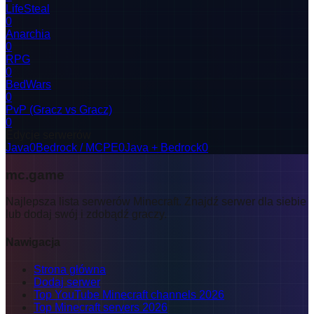
LifeSteal
0
Anarchia
0
RPG
0
BedWars
0
PvP (Gracz vs Gracz)
0
Edycje serwerów
Java
0
Bedrock / MCPE
0
Java + Bedrock
0
mc.game
Najlepsza lista serwerów Minecraft. Znajdź serwer dla siebie
lub dodaj swój i zdobądź graczy.
Nawigacja
Strona główna
Dodaj serwer
Top YouTube Minecraft channels 2026
Top Minecraft servers 2026