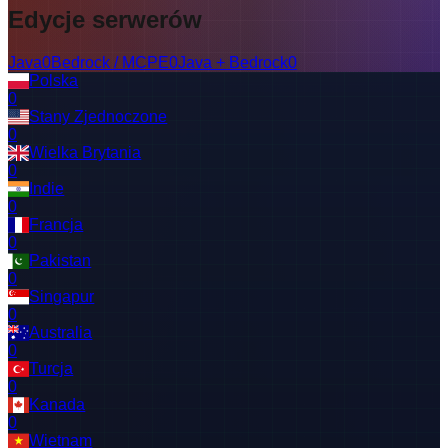
Edycje serwerów
Java
0
Bedrock / MCPE
0
Java + Bedrock
0
Polska
0
Stany Zjednoczone
0
Wielka Brytania
0
Indie
0
Francja
0
Pakistan
0
Singapur
0
Australia
0
Turcja
0
Kanada
0
Wietnam