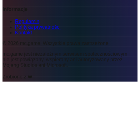
Informacje
Regulamin
Polityka prywatności
Kontakt
©
2026
mc.game
.
Wszystkie prawa zastrzeżone
mc.game jest niezależnym serwisem społecznościowym i
nie jest powiązany, wspierany ani autoryzowany przez
Mojang Studios ani Microsoft.
Zrobione z ❤️