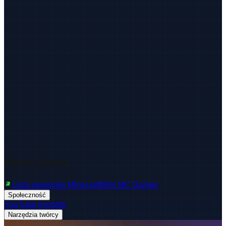
Main Links
Lista serwerów Minecraft
Mini MC Games
Społeczność
YouTube insights
Narzędzia twórcy