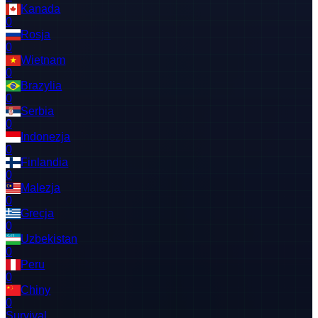
Kanada
0
Rosja
0
Wietnam
0
Brazylia
0
Serbia
0
Indonezja
0
Finlandia
0
Malezja
0
Grecja
0
Uzbekistan
0
Peru
0
Chiny
0
Survival