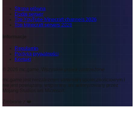
Strona główna
Dodaj serwer
Top YouTube Minecraft channels 2026
Top Minecraft servers 2026
Informacje
Regulamin
Polityka prywatności
Kontakt
©
2026
mc.game
.
Wszystkie prawa zastrzeżone
mc.game jest niezależnym serwisem społecznościowym i
nie jest powiązany, wspierany ani autoryzowany przez
Mojang Studios ani Microsoft.
Zrobione z ❤️