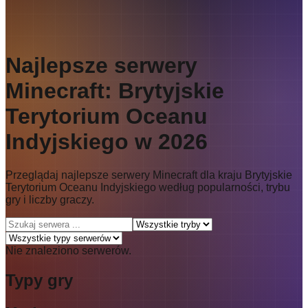
Najlepsze serwery
Minecraft: Brytyjskie
Terytorium Oceanu
Indyjskiego w 2026
Przeglądaj najlepsze serwery Minecraft dla kraju Brytyjskie
Terytorium Oceanu Indyjskiego według popularności, trybu
gry i liczby graczy.
Nie znaleziono serwerów.
Typy gry