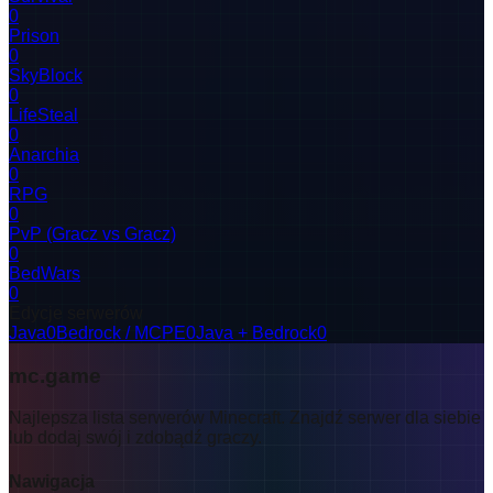
0
Prison
0
SkyBlock
0
LifeSteal
0
Anarchia
0
RPG
0
PvP (Gracz vs Gracz)
0
BedWars
0
Edycje serwerów
Java
0
Bedrock / MCPE
0
Java + Bedrock
0
mc.game
Najlepsza lista serwerów Minecraft. Znajdź serwer dla siebie
lub dodaj swój i zdobądź graczy.
Nawigacja