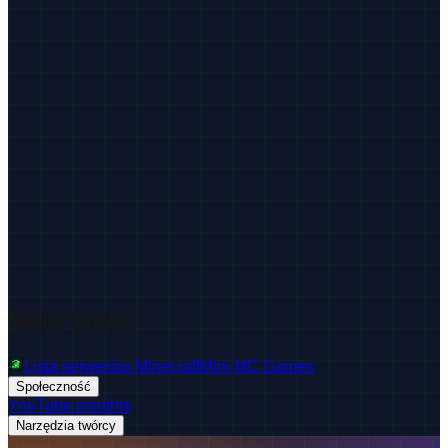
Main Links
Lista serwerów Minecraft
Mini MC Games
Społeczność
YouTube insights
Narzędzia twórcy