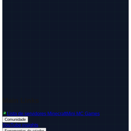
Main Links
Lista de servidores Minecraft
Mini MC Games
Comunidade
YouTube insights
Ferramentas do criador