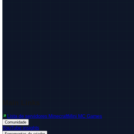
Main Links
Lista de servidores Minecraft
Mini MC Games
Comunidade
YouTube insights
Ferramentas do criador