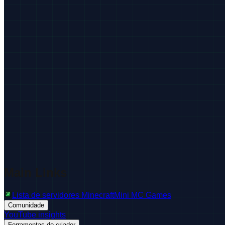
Main Links
Lista de servidores Minecraft
Mini MC Games
Comunidade
YouTube insights
Ferramentas do criador