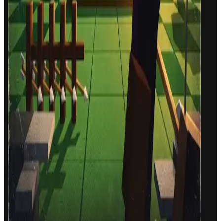
0
SON VURUŞ
:
-
Fare/dokunma ile nişan al, tıkla veya dokunarak ateş et
,
zoom için Shift / RMB basılı tut
·
Hit the Ender Dragon for
+10s.
·
TNT'ye vurursan kaybedersin.
Nişan al, ateş et, kılıç topla. TNT'ye vurursan kaybedersin.
Ranking
Best players
Top 10 Ever
Best saved scores of all time.
Place
Player
Score
Time
Device
#
1
Luckyxluca0
2012
3:00.0
Mobile
#
2
Luckyxluca0
2012
3:00.0
Mobile
#
3
Luckyxluca0
956
0:40.0
Mobile
#
4
Luckyxluca0
856
0:40.0
Mobile
#
5
Luckyxluca0
856
0:40.0
Mobile
#
6
Luckyxluca0
828
0:30.0
Mobile
#
7
Luckyxluca0
684
0:30.0
Mobile