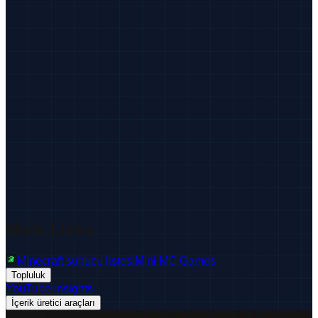
Main Links
Minecraft sunucu listesi
Mini MC Games
Topluluk
YouTube insights
İçerik üretici araçları