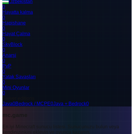
Özbekistan
0
Hayatta kalma
0
Hapishane
0
Hayat Çalma
0
SkyBlock
0
Anarşi
0
PvP
0
Yatak Savaşları
0
Mini Oyunlar
0
Server editions
Java
0
Bedrock / MCPE
0
Java + Bedrock
0
mc.game
En iyi Minecraft sunucu listesi. Sunucunuzu bulun veya
kendinizinkini ekleyin ve oyuncu kazanın.