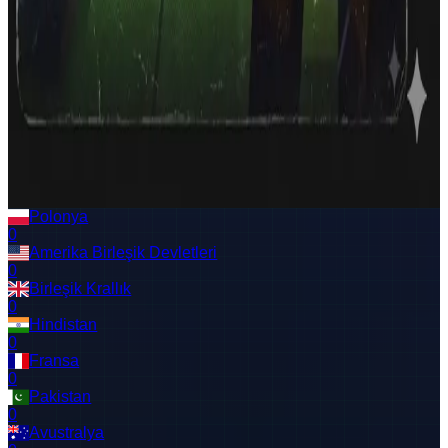
#
8
mula
668
1:50.0
Desktop
#
9
Luckyxluca0
660
0:30.0
Mobile
#
10
titu
660
1:30.0
Desktop
Top 10 Today
Current Daily Server XP Round, matching the in-game
ranking window.
No scores in the current Server XP round yet.
Polonya
0
Amerika Birleşik Devletleri
0
Birleşik Krallık
0
Hindistan
0
Fransa
0
Pakistan
0
Avustralya