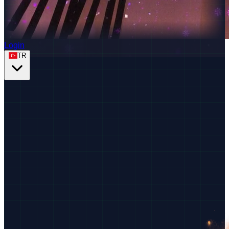
Login
TR