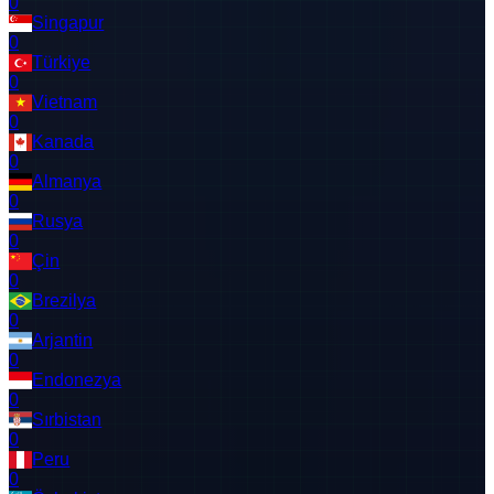
0
Singapur
0
Türkiye
0
Vietnam
0
Kanada
0
Almanya
0
Rusya
0
Çin
0
Brezilya
0
Arjantin
0
Endonezya
0
Sırbistan
0
Peru
0