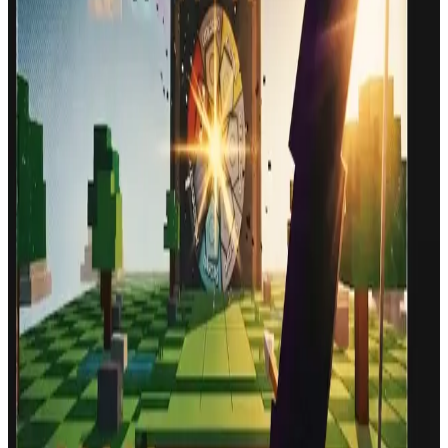
Fair play recording
Official MC.GAME YouTube
Top 10 runs
are saved as anti-cheat proof. By starting the game, you
allow MC.GAME to record your run and publish it on the
official MC.GAME YouTube channel.
Top 10 proof clip
Play now
SKOR
:
0
HIZ
:
1
SÜRE
:
30.0
s
BOW POWER
0
%
Solo oynuyor
EN İYİ
: