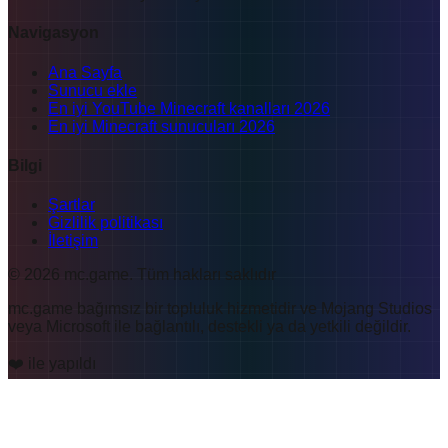
Navigasyon
Ana Sayfa
Sunucu ekle
En iyi YouTube Minecraft kanalları 2026
En iyi Minecraft sunucuları 2026
Bilgi
Şartlar
Gizlilik politikası
İletişim
©
2026
mc.game
.
Tüm hakları saklıdır
mc.game bağımsız bir topluluk hizmetidir ve Mojang Studios
veya Microsoft ile bağlantılı, destekli ya da yetkili değildir.
❤️ ile yapıldı