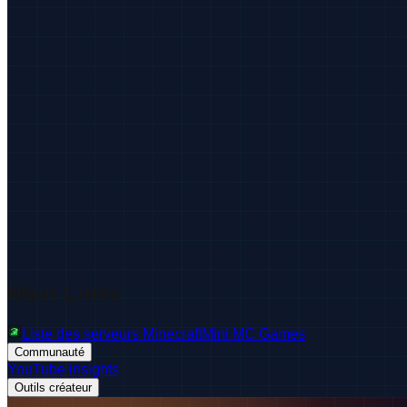
Main Links
Liste des serveurs Minecraft
Mini MC Games
Communauté
YouTube insights
Outils créateur