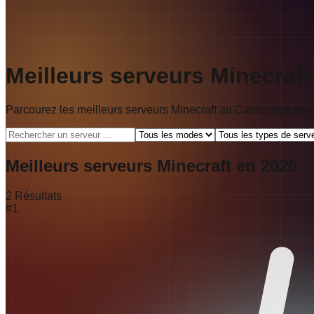
Meilleurs serveurs Minecra
Parcourez les meilleurs serveurs Minecraft au Cambodge par p
Meilleurs serveurs Minecraft en 2026
2
Résultats
#
1