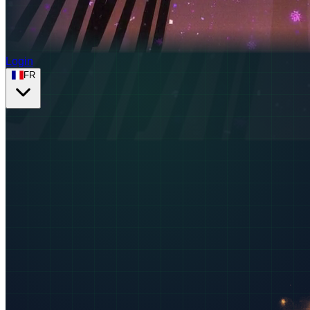
Login
FR