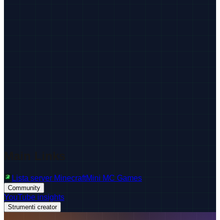
Main Links
Lista server Minecraft
Mini MC Games
Community
YouTube insights
Strumenti creator