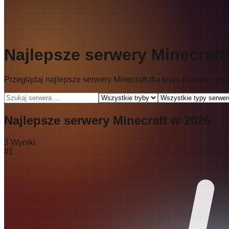
Najlepsze serwery Minecraft
Przeglądaj najlepsze serwery Minecraft dla kraju Białoruś wedł
Najlepsze serwery Minecraft w 2026
3
Wyniki
#
1