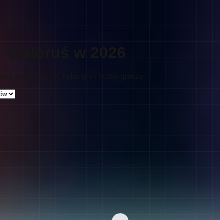
: Białoruś w 2026
ug popularności, trybu gry i liczby graczy.