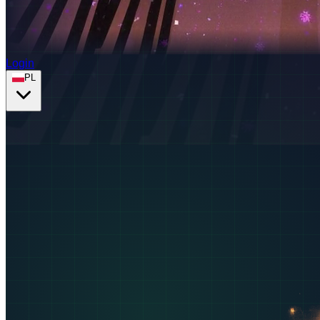
Login
PL