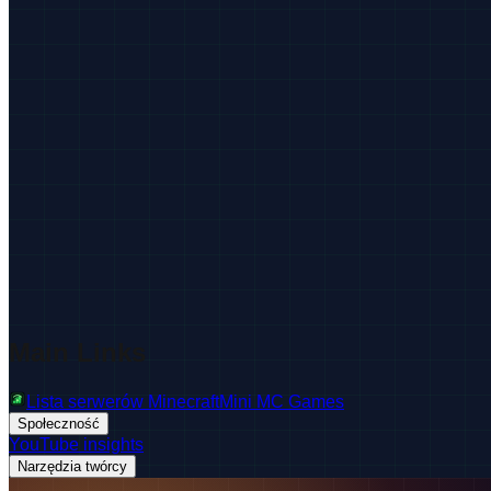
Main Links
Lista serwerów Minecraft
Mini MC Games
Społeczność
YouTube insights
Narzędzia twórcy