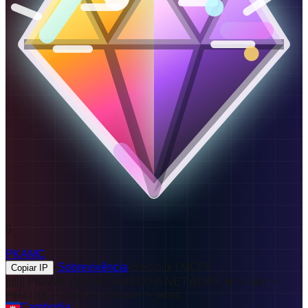
0
PKAMC
•
Sobrevivência
•
Bedrock / MCPE
Copiar IP
||||||| PKAMC ||||||| ❁ CAMBODIA NETWORK ❁
⤷ ѕᴍᴘ ⤷
ᴘʀᴀᴄᴛɪᴄᴇ ⤷ ᴄᴘᴠᴘ ⤷ ᴇᴄᴏɴᴏᴍʏ ⤷ ᴍᴏʀᴇ
Cambodia