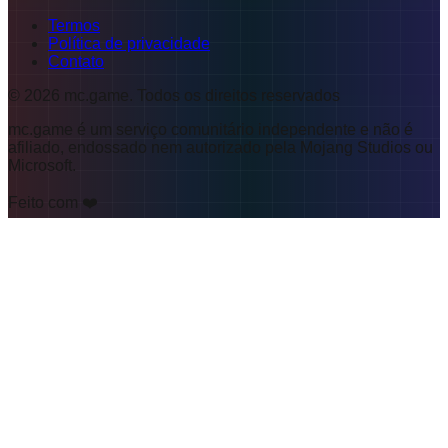
Termos
Política de privacidade
Contato
©
2026
mc.game
.
Todos os direitos reservados
mc.game é um serviço comunitário independente e não é
afiliado, endossado nem autorizado pela Mojang Studios ou
Microsoft.
Feito com ❤️