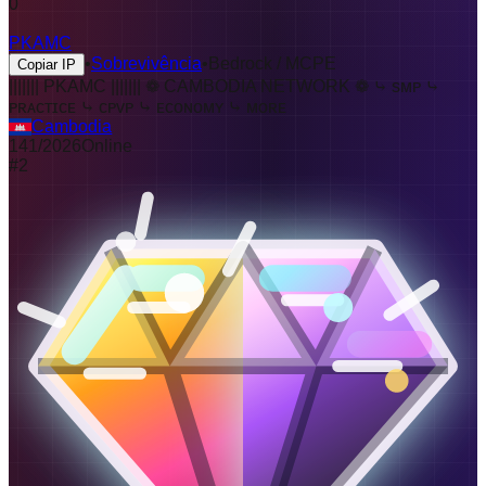
0
PKAMC
•
Sobrevivência
•
Bedrock / MCPE
Copiar IP
||||||| PKAMC ||||||| ❁ CAMBODIA NETWORK ❁
⤷ ѕᴍᴘ ⤷
ᴘʀᴀᴄᴛɪᴄᴇ ⤷ ᴄᴘᴠᴘ ⤷ ᴇᴄᴏɴᴏᴍʏ ⤷ ᴍᴏʀᴇ
Cambodia
141
/
2026
Online
#
2