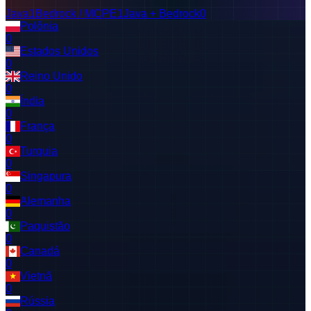
Java
1
Bedrock / MCPE
1
Java + Bedrock
0
Polônia
0
Estados Unidos
0
Reino Unido
0
Índia
0
França
0
Turquia
0
Singapura
0
Alemanha
0
Paquistão
0
Canadá
0
Vietnã
0
Rússia