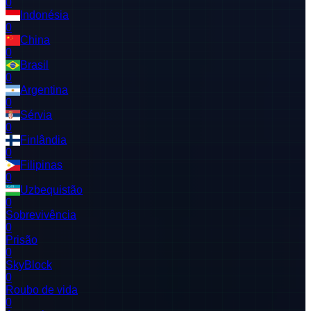
0
Indonésia
0
China
0
Brasil
0
Argentina
0
Sérvia
0
Finlândia
0
Filipinas
0
Uzbequistão
0
Sobrevivência
0
Prisão
0
SkyBlock
0
Roubo de vida
0