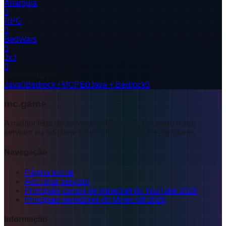
Anarquia
0
RPG
0
BedWars
0
JxJ
0
Server editions
Java
0
Bedrock / MCPE
0
Java + Bedrock
0
mc.game
A melhor lista de servidores Minecraft. Encontre o seu
servidor ou adicione o seu próprio e ganhe jogadores.
Navegação
Página inicial
Adicionar servidor
Principais canais de Minecraft do YouTube 2026
Principais servidores do Minecraft 2026
Informação