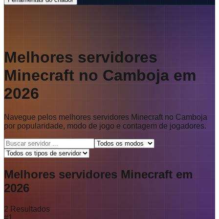
Melhores servidores
Minecraft no Camboja em
2026
Navegue pelos melhores servidores Minecraft no Camboja
por popularidade, modo de jogo e contagem de jogadores.
Melhores servidores Minecraft em
2026
2
Resultados
#
1