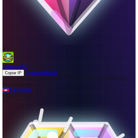
0
MakongMC
•
Sobrevivência
•
Java
Copiar IP
>>----<<
Makong Network
>>----<<
✨
2
Y
e
a
r
s
A
n
n
i
v
e
r
s
a
r
y
.
B
i
g
U
p
d
a
t
e
s
!
✨
Cambodia
64
/
200
Online
#
1