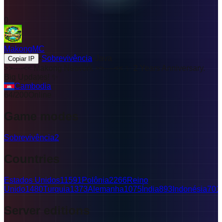
0
MakongMC
•
Sobrevivência
•
Java
Copiar IP
>>----<<
Makong Network
>>----<<
✨
2
Y
e
a
r
s
A
n
n
i
v
e
r
s
a
r
y
.
B
i
g
U
p
d
a
t
e
s
!
✨
Cambodia
64
/
200
Online
Game modes
Sobrevivência
2
Countries
Estados Unidos
11591
Polônia
2266
Reino
Unido
1480
Turquia
1373
Alemanha
1075
Índia
893
Indonésia
701
Server editions