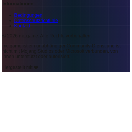
Informationen
Bedingungen
Datenschutzrichtlinie
Kontakt
©
2026
mc.game
.
Alle Rechte vorbehalten
mc.game ist ein unabhängiger Community-Dienst und ist
nicht mit Mojang Studios oder Microsoft verbunden, von
ihnen unterstützt oder autorisiert.
Hergestellt mit ❤️