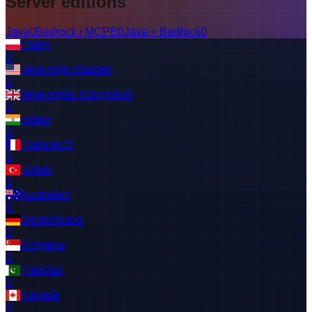
Server editions
Java
0
Bedrock / MCPE
0
Java + Bedrock
0
Polen
0
Vereinigte Staaten
0
Vereinigtes Königreich
0
Indien
0
Frankreich
0
Türkei
0
Australien
0
Deutschland
0
Singapur
0
Pakistan
0
Kanada
0