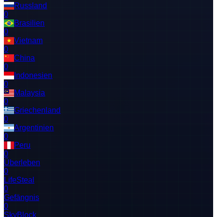
Russland
0
Brasilien
0
Vietnam
0
China
0
Indonesien
0
Malaysia
0
Griechenland
0
Argentinien
0
Peru
0
Überleben
0
LifeSteal
0
Gefängnis
0
SkyBlock