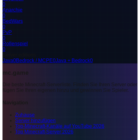
0
Anarchie
0
BedWars
0
PvP
0
Rollenspiel
0
Server editions
Java
0
Bedrock / MCPE
0
Java + Bedrock
0
mc.game
Die beste Minecraft-Serverliste. Finden Sie Ihren Server oder
fügen Sie Ihren eigenen hinzu und gewinnen Sie Spieler.
Navigation
Zuhause
Server hinzufügen
Top-Minecraft-Kanäle auf YouTube 2026
Top Minecraft-Server 2026