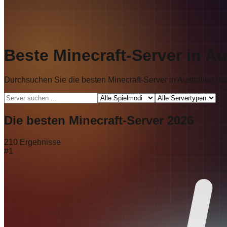
Beste Minecraft-Server in Au
Durchsuchen Sie die besten Minecraft-Server in Australien na
Die besten Minecraft-Server 2026
210
Ergebnisse
#
1