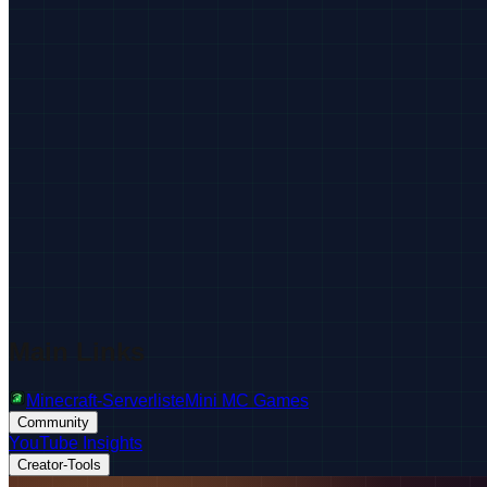
Main Links
Minecraft-Serverliste
Mini MC Games
Community
YouTube Insights
Creator-Tools