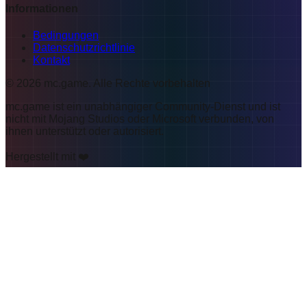
Informationen
Bedingungen
Datenschutzrichtlinie
Kontakt
©
2026
mc.game
.
Alle Rechte vorbehalten
mc.game ist ein unabhängiger Community-Dienst und ist
nicht mit Mojang Studios oder Microsoft verbunden, von
ihnen unterstützt oder autorisiert.
Hergestellt mit ❤️