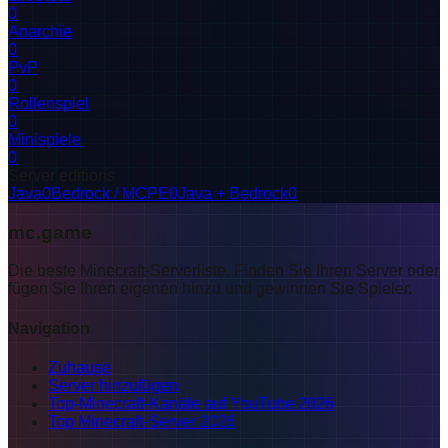
0
Anarchie
0
PvP
0
Rollenspiel
0
Minispiele
0
Server editions
Java
0
Bedrock / MCPE
0
Java + Bedrock
0
mc.game
Die beste Minecraft-Serverliste. Finden Sie Ihren Server oder
fügen Sie Ihren eigenen hinzu und gewinnen Sie Spieler.
Navigation
Zuhause
Server hinzufügen
Top-Minecraft-Kanäle auf YouTube 2026
Top Minecraft-Server 2026