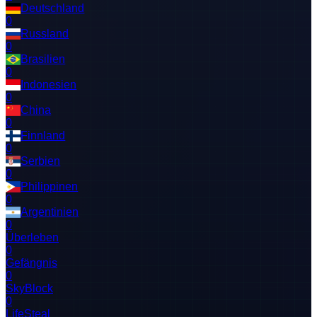
Deutschland
0
Russland
0
Brasilien
0
Indonesien
0
China
0
Finnland
0
Serbien
0
Philippinen
0
Argentinien
0
Überleben
0
Gefängnis
0
SkyBlock
0
LifeSteal