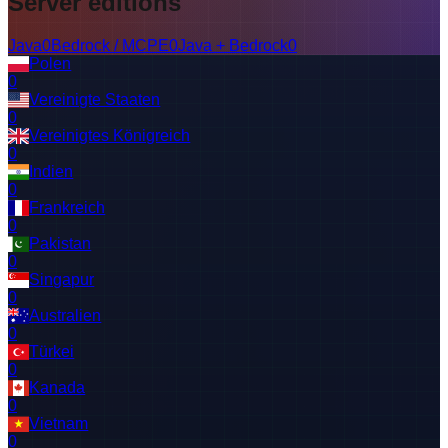
Server editions
Java
0
Bedrock / MCPE
0
Java + Bedrock
0
Polen
0
Vereinigte Staaten
0
Vereinigtes Königreich
0
Indien
0
Frankreich
0
Pakistan
0
Singapur
0
Australien
0
Türkei
0
Kanada
0
Vietnam
0