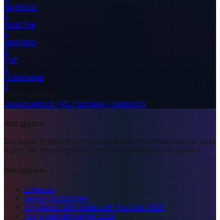
SkyBlock
0
Anarchie
0
BedWars
0
PvP
0
Rollenspiel
0
Server editions
Java
0
Bedrock / MCPE
0
Java + Bedrock
0
mc.game
Die beste Minecraft-Serverliste. Finden Sie Ihren Server oder
fügen Sie Ihren eigenen hinzu und gewinnen Sie Spieler.
Navigation
Zuhause
Server hinzufügen
Top-Minecraft-Kanäle auf YouTube 2026
Top Minecraft-Server 2026