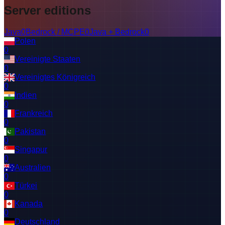
Server editions
Java
0
Bedrock / MCPE
0
Java + Bedrock
0
Polen
0
Vereinigte Staaten
0
Vereinigtes Königreich
0
Indien
0
Frankreich
0
Pakistan
0
Singapur
0
Australien
0
Türkei
0
Kanada
0
Deutschland