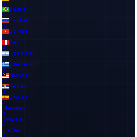
0
Brasilien
0
Russland
0
Vietnam
0
Peru
0
Argentinien
0
Griechenland
0
Malaysia
0
Serbien
0
Spanien
0
Überleben
0
Gefängnis
0
LifeSteal
0