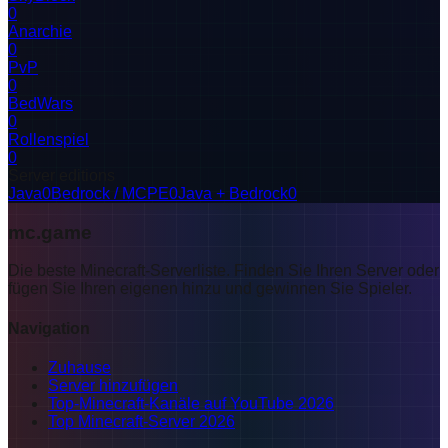
0
Anarchie
0
PvP
0
BedWars
0
Rollenspiel
0
Server editions
Java
0
Bedrock / MCPE
0
Java + Bedrock
0
mc.game
Die beste Minecraft-Serverliste. Finden Sie Ihren Server oder
fügen Sie Ihren eigenen hinzu und gewinnen Sie Spieler.
Navigation
Zuhause
Server hinzufügen
Top-Minecraft-Kanäle auf YouTube 2026
Top Minecraft-Server 2026