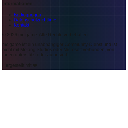
Informationen
Bedingungen
Datenschutzrichtlinie
Kontakt
©
2026
mc.game
.
Alle Rechte vorbehalten
mc.game ist ein unabhängiger Community-Dienst und ist
nicht mit Mojang Studios oder Microsoft verbunden, von
ihnen unterstützt oder autorisiert.
Hergestellt mit ❤️