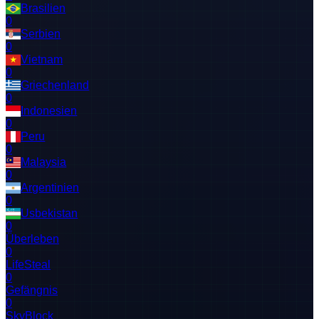
Brasilien
0
Serbien
0
Vietnam
0
Griechenland
0
Indonesien
0
Peru
0
Malaysia
0
Argentinien
0
Usbekistan
0
Überleben
0
LifeSteal
0
Gefängnis
0
SkyBlock