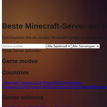
Beste Minecraft-Server auf 
Durchsuchen Sie die besten Minecraft-Server auf der Weihnac
Keine Server gefunden.
Game modes
Countries
Vereinigte Staaten
11541
Polen
2253
Vereinigtes
Königreich
1465
Türkei
1360
Deutschland
1072
Indien
886
Indone
Server editions