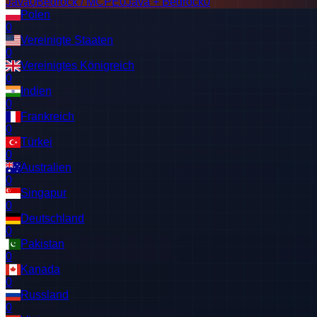
Java
0
Bedrock / MCPE
0
Java + Bedrock
0
Polen
0
Vereinigte Staaten
0
Vereinigtes Königreich
0
Indien
0
Frankreich
0
Türkei
0
Australien
0
Singapur
0
Deutschland
0
Pakistan
0
Kanada
0
Russland
0