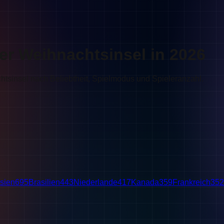
der Weihnachtsinsel in 2026
htsinsel nach Beliebtheit, Spielmodus und Spieleranzahl.
sien
695
Brasilien
443
Niederlande
417
Kanada
359
Frankreich
352