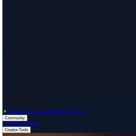
Main Links
Minecraft-Serverliste
Mini MC Games
Community
YouTube Insights
Creator-Tools