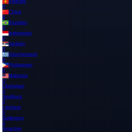
Vietnam
0
China
0
Brasilien
0
Indonesien
0
Serbien
0
Griechenland
0
Philippinen
0
Malaysia
0
Überleben
0
SkyBlock
0
LifeSteal
0
Gefängnis
0
Anarchie