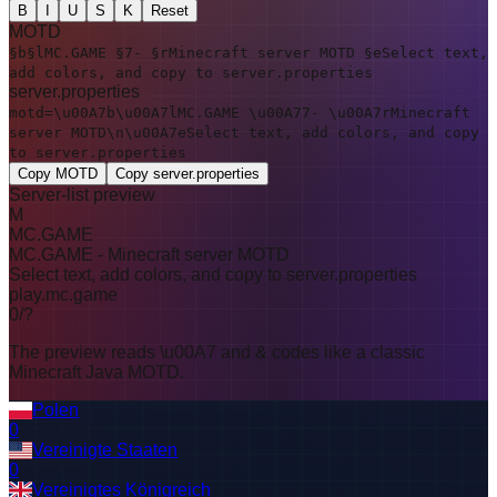
B
I
U
S
K
Reset
MOTD
§b§lMC.GAME §7- §rMinecraft server MOTD §eSelect text,
add colors, and copy to server.properties
server.properties
motd=\u00A7b\u00A7lMC.GAME \u00A77- \u00A7rMinecraft
server MOTD\n\u00A7eSelect text, add colors, and copy
to server.properties
Copy MOTD
Copy server.properties
Server-list preview
M
MC.GAME
MC.GAME
-
Minecraft server MOTD
Select text, add colors, and copy to server.properties
play.mc.game
0
/
?
The preview reads \u00A7 and & codes like a classic
Minecraft Java MOTD.
Polen
0
Vereinigte Staaten
0
Vereinigtes Königreich