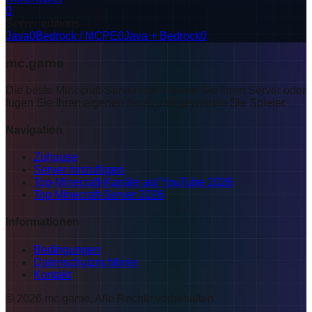
0
Server editions
Java
0
Bedrock / MCPE
0
Java + Bedrock
0
mc.game
Die beste Minecraft-Serverliste. Finden Sie Ihren Server oder
fügen Sie Ihren eigenen hinzu und gewinnen Sie Spieler.
Navigation
Zuhause
Server hinzufügen
Top-Minecraft-Kanäle auf YouTube 2026
Top Minecraft-Server 2026
Informationen
Bedingungen
Datenschutzrichtlinie
Kontakt
©
2026
mc.game
.
Alle Rechte vorbehalten