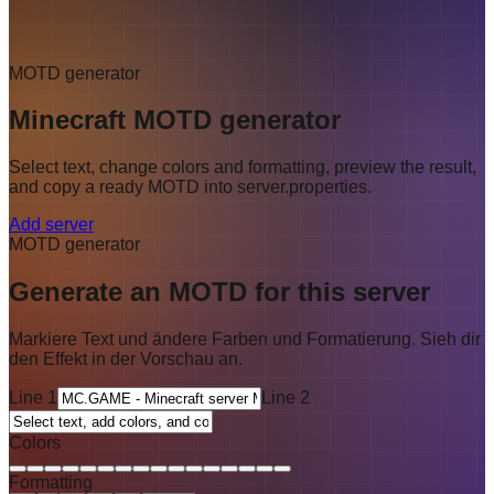
MOTD generator
Minecraft MOTD generator
Select text, change colors and formatting, preview the result,
and copy a ready MOTD into server.properties.
Add server
MOTD generator
Generate an MOTD for this server
Markiere Text und ändere Farben und Formatierung. Sieh dir
den Effekt in der Vorschau an.
Line 1
Line 2
Colors
Formatting