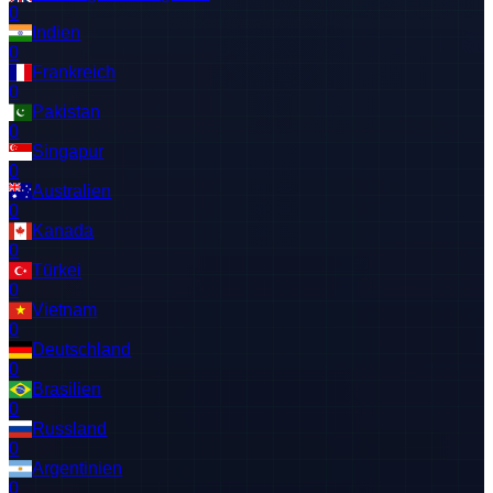
0
Indien
0
Frankreich
0
Pakistan
0
Singapur
0
Australien
0
Kanada
0
Türkei
0
Vietnam
0
Deutschland
0
Brasilien
0
Russland
0
Argentinien
0