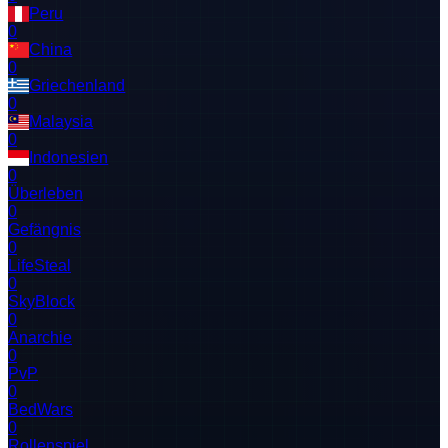
Peru
0
China
0
Griechenland
0
Malaysia
0
Indonesien
0
Überleben
0
Gefängnis
0
LifeSteal
0
SkyBlock
0
Anarchie
0
PvP
0
BedWars
0
Rollenspiel