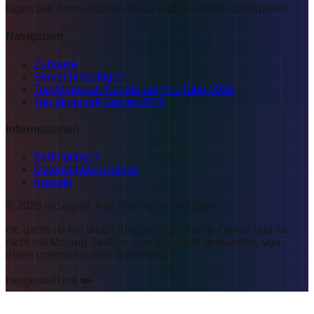
fügen Sie Ihren eigenen hinzu und gewinnen Sie Spieler.
Navigation
Zuhause
Server hinzufügen
Top-Minecraft-Kanäle auf YouTube 2026
Top Minecraft-Server 2026
Informationen
Bedingungen
Datenschutzrichtlinie
Kontakt
©
2026
mc.game
.
Alle Rechte vorbehalten
mc.game ist ein unabhängiger Community-Dienst und ist
nicht mit Mojang Studios oder Microsoft verbunden, von
ihnen unterstützt oder autorisiert.
Hergestellt mit ❤️