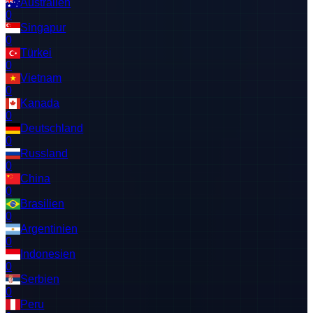
Australien
0
Singapur
0
Türkei
0
Vietnam
0
Kanada
0
Deutschland
0
Russland
0
China
0
Brasilien
0
Argentinien
0
Indonesien
0
Serbien
0
Peru