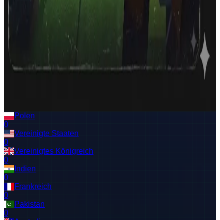
#
7
Luckyxluca0
684
0:30.0
Mobile
#
8
mula
668
1:50.0
Desktop
#
9
Luckyxluca0
660
0:30.0
Mobile
#
10
titu
660
1:30.0
Desktop
Top 10 Today
Current Daily Server XP Round, matching the in-game
ranking window.
No scores in the current Server XP round yet.
Polen
0
Vereinigte Staaten
0
Vereinigtes Königreich
0
Indien
0
Frankreich
0
Pakistan
0