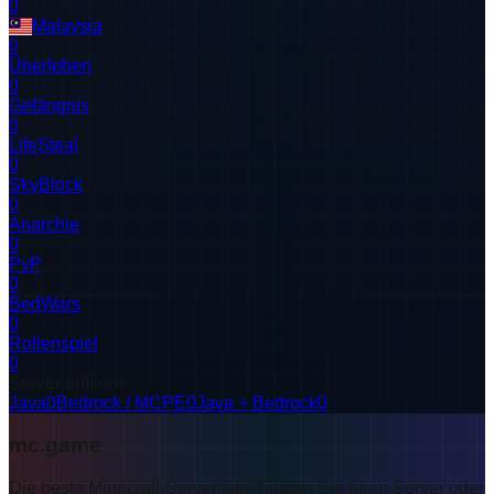
0
Malaysia
0
Überleben
0
Gefängnis
0
LifeSteal
0
SkyBlock
0
Anarchie
0
PvP
0
BedWars
0
Rollenspiel
0
Server editions
Java
0
Bedrock / MCPE
0
Java + Bedrock
0
mc.game
Die beste Minecraft-Serverliste. Finden Sie Ihren Server oder