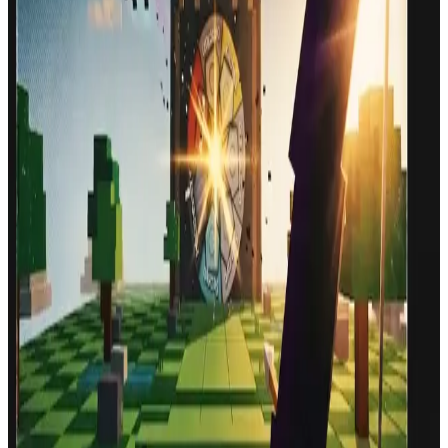
Fair play recording
Official MC.GAME YouTube
Top 10 runs
are saved as anti-cheat proof. By starting the game, you
allow MC.GAME to record your run and publish it on the
official MC.GAME YouTube channel.
Top 10 proof clip
Play now
PUNKTE
:
0
TEMPO
:
1
ZEIT
:
30.0
s
BOW POWER
0
%
Solo spielen
BESTWERT
: