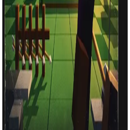
0
LETZTER TREFFER
:
-
Mit Maus/Touch zielen, klicken oder tippen zum Schießen
,
Shift / RMB halten zum Zoomen
·
Hit the Ender Dragon for
+10s.
·
Du verlierst, wenn du TNT triffst.
Ziele, schieße, sammle Schwerter. Du verlierst, wenn du
TNT triffst.
Ranking
Best players
Top 10 Ever
Best saved scores of all time.
Place
Player
Score
Time
Device
#
1
Luckyxluca0
2012
3:00.0
Mobile
#
2
Luckyxluca0
2012
3:00.0
Mobile
#
3
Luckyxluca0
956
0:40.0
Mobile
#
4
Luckyxluca0
856
0:40.0
Mobile
#
5
Luckyxluca0
856
0:40.0
Mobile
#
6
Luckyxluca0
828
0:30.0
Mobile