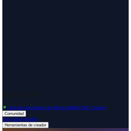
Main Links
Lista de servidores de Minecraft
Mini MC Games
Comunidad
YouTube insights
Herramientas de creador