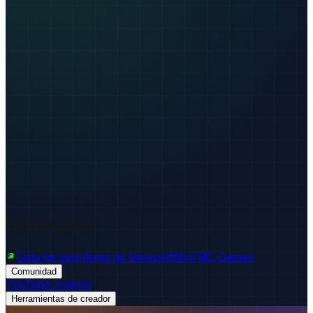
Main Links
Lista de servidores de Minecraft
Mini MC Games
Comunidad
YouTube insights
Herramientas de creador