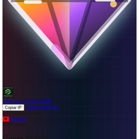
0
Albanian Simple SMP
•
Supervivencia
•
Java
Copiar IP
A Minecraft Server
Albania
0
/
20
Online
Game modes