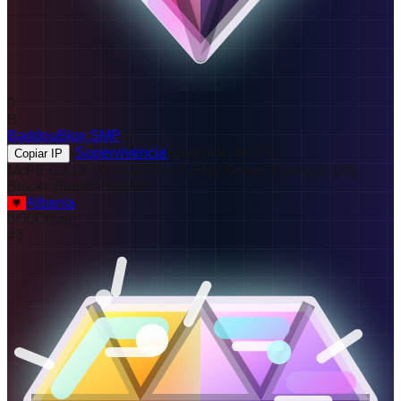
0
B
BaddouBlox SMP
•
Supervivencia
•
Bedrock / MCPE
Copiar IP
McPE 0.14.x - 0.15.10 Cross-Play Server [Genisys]
[
20
]
-
Blocks Blocks Blocks!
Albania
0
/
50
Offline
#
3