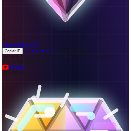
0
B
BaddouBlox SMP
•
Supervivencia
•
Bedrock / MCPE
Copiar IP
McPE 0.14.x - 0.15.10 Cross-Play Server [Genisys]
[
20
]
-
Blocks Blocks Blocks!
Albania
0
/
50
Offline
#
3