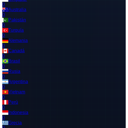
0
Australia
0
Pakistán
0
Turquía
0
Alemania
0
Canadá
0
Brasil
0
Rusia
0
Argentina
0
Vietnam
0
Perú
0
Indonesia
0
Grecia
0