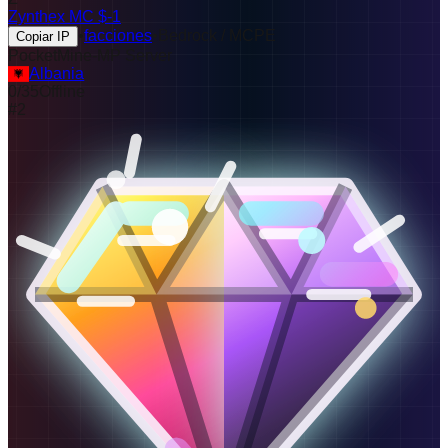
Zynthex MC $-1
•
facciones
•
Bedrock / MCPE
Copiar IP
PocketMine-MP Server
Albania
0
/
35
Offline
#
2