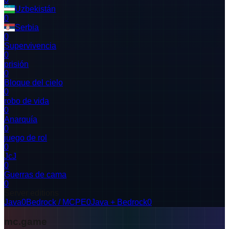
Uzbekistán
0
Serbia
0
Supervivencia
0
prisión
0
Bloque del cielo
0
robo de vida
0
Anarquía
0
juego de rol
0
JcJ
0
Guerras de cama
0
Server editions
Java
0
Bedrock / MCPE
0
Java + Bedrock
0
mc.game