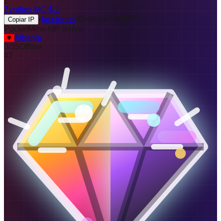
Z
Zynthex MC $-1
•
facciones
•
Bedrock / MCPE
Copiar IP
PocketMine-MP Server
Albania
0
/
35
Offline
#
2