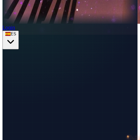
Login
ES