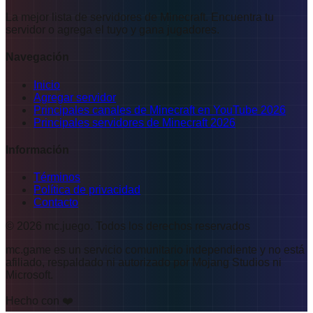
La mejor lista de servidores de Minecraft. Encuentra tu
servidor o agrega el tuyo y gana jugadores.
Navegación
Inicio
Agregar servidor
Principales canales de Minecraft en YouTube 2026
Principales servidores de Minecraft 2026
Información
Términos
Política de privacidad
Contacto
©
2026
mc.juego
.
Todos los derechos reservados
mc.game es un servicio comunitario independiente y no está
afiliado, respaldado ni autorizado por Mojang Studios ni
Microsoft.
Hecho con ❤️