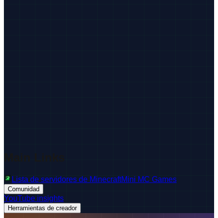
Main Links
Lista de servidores de Minecraft
Mini MC Games
Comunidad
YouTube insights
Herramientas de creador