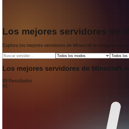
Los mejores servidores de M
Explora los mejores servidores de Minecraft en bulgaria por 
Los mejores servidores de Minecraft e
89
Resultados
#
1